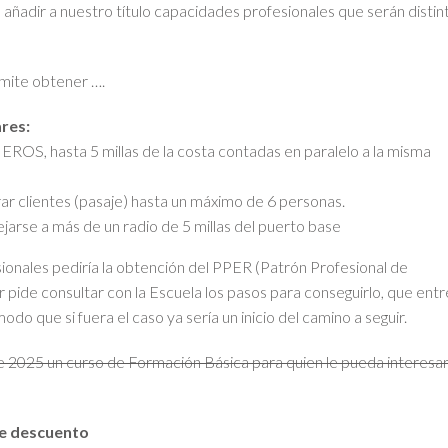
ñadir a nuestro título capacidades profesionales que serán distin
rmite obtener ….
ares:
OS, hasta 5 millas de la costa contadas en paralelo a la misma
rar clientes (pasaje) hasta un máximo de 6 personas.
jarse a más de un radio de 5 millas del puerto base
ionales pediría la obtención del PPER (Patrón Profesional de
ide consultar con la Escuela los pasos para conseguirlo, que entr
o que si fuera el caso ya sería un inicio del camino a seguir.
e 2025 un curso de Formación Básica para quien le pueda interesar
de descuento