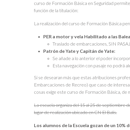
curso de Formación Básica en Seguridad permite a
función de la titulación:
La realización del curso de Formación Básica pe
PER a motor y vela Habilitado a las Bale
Traslado de embarcaciones, SIN PASAJER
Patrón de Yate y Capitán de Yate:
Se añade a lo anterior el poder incorpo
Esta navegación con pasaje no podrá ale
Si se desearan más que estas atribuciones profes
Embarcaciones de Recreo) que caso de interesar p
cosas exige este curso de Formación Básica, de mod
La escuela organiza del 15 al 25 de septiembre d
lugar de realización ubicado en CN El Balis.
Los alumnos de la Escuela gozan de un 10% 