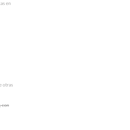
tas en
e otras
, con